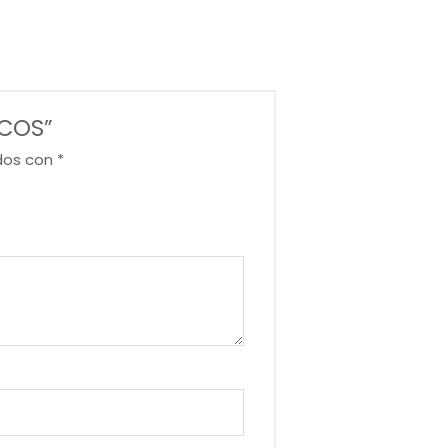
NCOS”
dos con
*