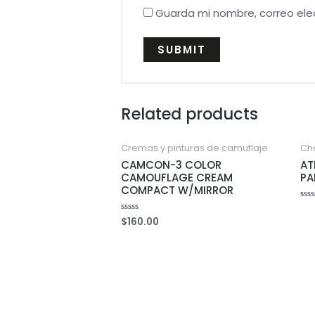
Guarda mi nombre, correo ele
Related products
Cremas y pinturas de camuflaje
Ch
CAMCON-3 COLOR
AT
CAMOUFLAGE CREAM
PA
COMPACT W/MIRROR
Rat
0
$
160.00
Rated
out
0
of
out
5
of
5