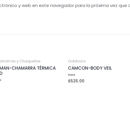
ctrónico y web en este navegador para la próxima vez que
amarras y Chaquetas
Outdoors
MAN-CHAMARRA TÉRMICA
CAMCON-BODY VEIL
D
$
525.00
Rated
0
ed
out
of
5