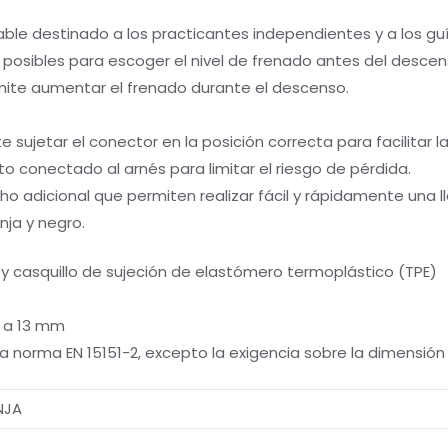
le destinado a los practicantes independientes y a los gu
 posibles para escoger el nivel de frenado antes del descen
ite aumentar el frenado durante el descenso.
 sujetar el conector en la posición correcta para facilitar la
o conectado al arnés para limitar el riesgo de pérdida.
 adicional que permiten realizar fácil y rápidamente una l
nja y negro.
 y casquillo de sujeción de elastómero termoplástico (TPE)
8 a 13 mm
la norma EN 15151-2, excepto la exigencia sobre la dimensi
NJA