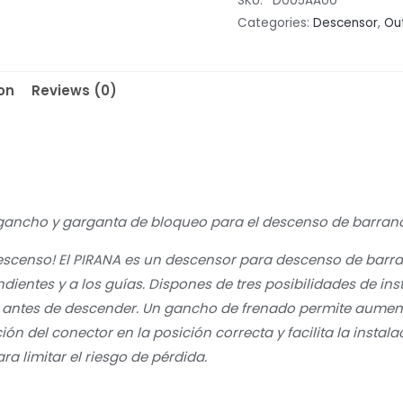
SKU:
*D005AA00*
Categories:
Descensor
,
Ou
on
Reviews (0)
gancho y garganta de bloqueo para el descenso de barran
 descenso! El PIRANA es un descensor para descenso de bar
dientes y a los guías. Dispones de tres posibilidades de in
o antes de descender. Un gancho de frenado permite aument
ción del conector en la posición correcta y facilita la insta
a limitar el riesgo de pérdida.