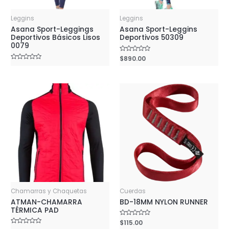
Leggins
Leggins
Asana Sport-Leggings
Asana Sport-Leggins
Deportivos Básicos Lisos
Deportivos 50309
0079
Rated
$
890.00
0
Rated
out
0
of
out
5
of
5
Chamarras y Chaquetas
Cuerdas
ATMAN-CHAMARRA
BD-18MM NYLON RUNNER
TÉRMICA PAD
Rated
$
115.00
0