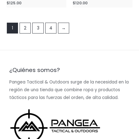
Rated
$
125.00
Rated
$
120.00
0
0
out
out
of
of
5
5
1
2
3
4
→
¿Quiénes somos?
Pangea Tactical & Outdoors surge de la necesidad en la
región de una tienda que combine ropa y productos
tácticos para las fuerzas del orden, de alta calidad.