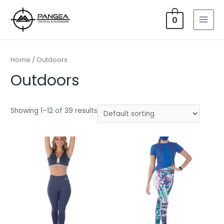
Ir
al
0
MAI
contenido
MEN
Home
/ Outdoors
Outdoors
Showing 1–12 of 39 results