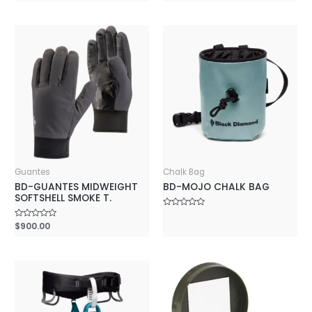
Rated
out
0
of
out
5
of
5
Guantes
Chalk Bag
BD-GUANTES MIDWEIGHT
BD-MOJO CHALK BAG
SOFTSHELL SMOKE T.
Rated
0
Rated
$
900.00
out
0
of
out
5
of
5