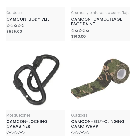
Outdoors
Cremas y pinturas de camuflaje
CAMCON-BODY VEIL
CAMCON-CAMOUFLAGE
FACE PAINT
Rated
$
525.00
0
Rated
$
160.00
out
0
of
out
5
of
5
Mosquetones
Outdoors
CAMCON-LOCKING
CAMCON-SELF-CLINGING
CARABINER
CAMO WRAP