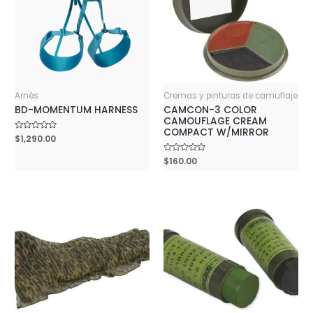
Arnés
Cremas y pinturas de camuflaje
BD-MOMENTUM HARNESS
CAMCON-3 COLOR
CAMOUFLAGE CREAM
COMPACT W/MIRROR
Rated
$
1,290.00
0
out
Rated
$
160.00
of
0
5
out
of
5