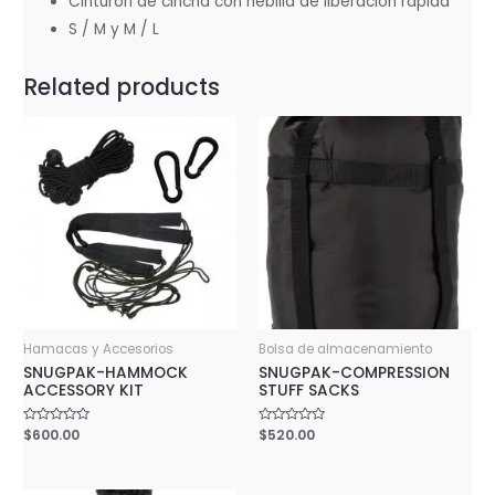
Cinturón de cincha con hebilla de liberación rápida
S / M y M / L
Related products
Hamacas y Accesorios
Bolsa de almacenamiento
SNUGPAK-HAMMOCK
SNUGPAK-COMPRESSION
ACCESSORY KIT
STUFF SACKS
Rated
$
600.00
Rated
$
520.00
0
0
out
out
of
of
5
5