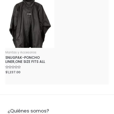
Mantas y Accesorios
SNUGPAK-PONCHO
LINER,ONE SIZE FITS ALL
Rated
$
1,237.00
0
out
of
5
¿Quiénes somos?