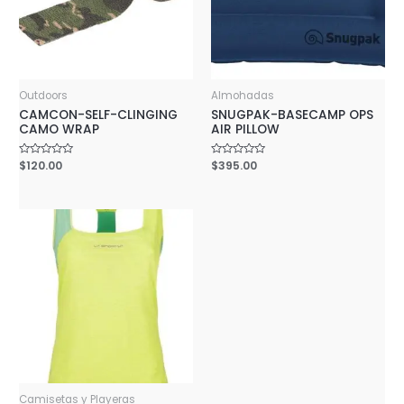
Outdoors
Almohadas
CAMCON-SELF-CLINGING
SNUGPAK-BASECAMP OPS
CAMO WRAP
AIR PILLOW
Rated
$
120.00
Rated
$
395.00
0
0
out
out
of
of
5
5
Camisetas y Playeras