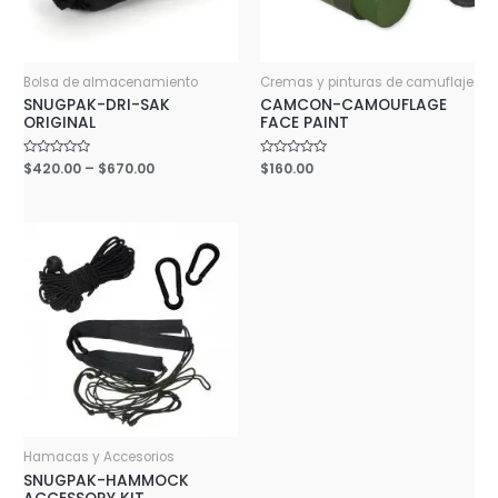
Bolsa de almacenamiento
Cremas y pinturas de camuflaje
SNUGPAK-DRI-SAK
CAMCON-CAMOUFLAGE
ORIGINAL
FACE PAINT
Rated
$
420.00
–
$
670.00
Rated
$
160.00
0
0
out
out
of
of
5
5
Hamacas y Accesorios
SNUGPAK-HAMMOCK