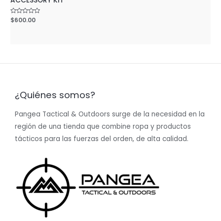
ACCESSORY KIT
Rated
$
600.00
0
out
of
5
¿Quiénes somos?
Pangea Tactical & Outdoors surge de la necesidad en la
región de una tienda que combine ropa y productos
tácticos para las fuerzas del orden, de alta calidad.