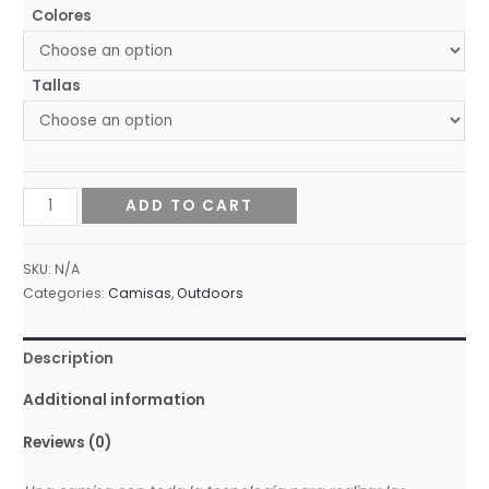
Colores
Tallas
MAJA-
ADD TO CART
CAMISA
OUTDOOR
SKU:
N/A
SIGNATURE
Categories:
Camisas
,
Outdoors
MANGA
LARGA
Description
quantity
Additional information
Reviews (0)