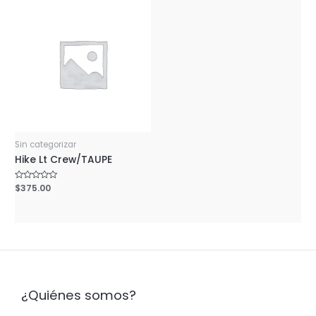
Sin categorizar
Hike Lt Crew/TAUPE
Rated
$
375.00
0
out
of
5
¿Quiénes somos?