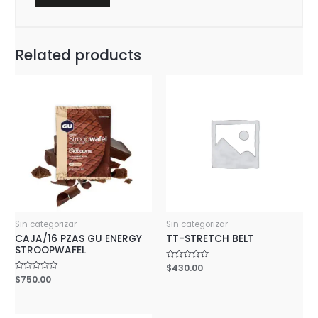
Related products
Sin categorizar
Sin categorizar
CAJA/16 PZAS GU ENERGY
TT-STRETCH BELT
STROOPWAFEL
Rated
$
430.00
0
Rated
$
750.00
out
0
of
out
5
of
5