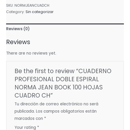
DOBLE
SKU:
NORMJEANCUADCH
ESPIRAL
Category:
Sin categorizar
NORMA
JEAN
Reviews (0)
BOOK
100
Reviews
HOJAS
CUADRO
There are no reviews yet.
CH
quantity
Be the first to review “CUADERNO
PROFESIONAL DOBLE ESPIRAL
NORMA JEAN BOOK 100 HOJAS
CUADRO CH”
Tu dirección de correo electrónico no será
publicada.
Los campos obligatorios están
marcados con
*
Your rating
*