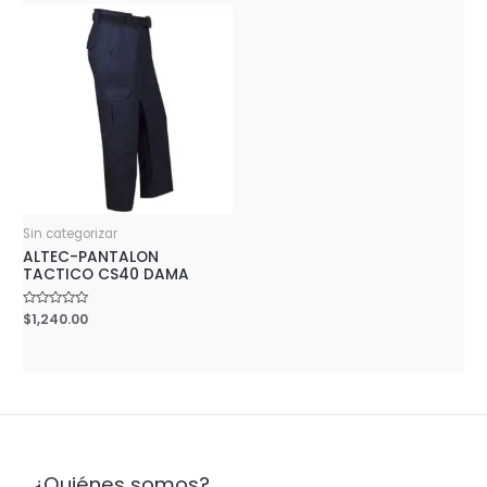
Sin categorizar
ALTEC-PANTALON
TACTICO CS40 DAMA
Rated
$
1,240.00
0
out
of
5
¿Quiénes somos?