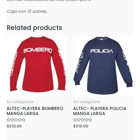
Caja con 12 sobres.
Related products
Sin categorizar
Sin categorizar
ALTEC-PLAYERA BOMBERO
ALTEC- PLAYERA POLICIA
MANGA LARGA
MANGA LARGA
Rated
$
310.00
Rated
$
310.00
0
0
out
out
of
of
5
5