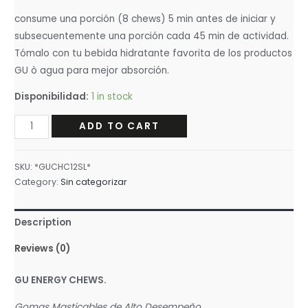
consume una porción (8 chews) 5 min antes de iniciar y
subsecuentemente una porción cada 45 min de actividad.
Tómalo con tu bebida hidratante favorita de los productos
GU ò agua para mejor absorción.
Disponibilidad:
1 in stock
CAJA
ADD TO CART
/12
PZAS
SKU:
*GUCHC12SL*
GU
Category:
Sin categorizar
CHEWS
SALTED
Description
LIME
quantity
Reviews (0)
GU ENERGY CHEWS.
Gomas Masticables de Alto Desempeño