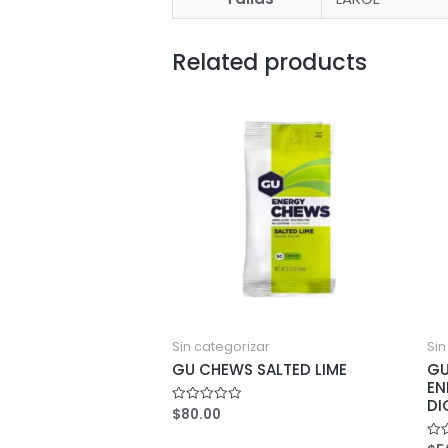
Related products
Sin categorizar
Sin
GU CHEWS SALTED LIME
GU
EN
DI
$
80.00
Rated
0
out
of
Rat