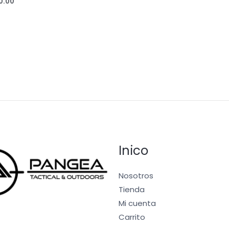
0.00
out
of
5
Inico
Nosotros
Tienda
Mi cuenta
Carrito