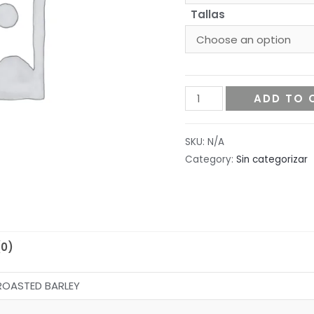
Tallas
Warner
ADD TO 
Light
Weight
SKU:
N/A
Jacket
Category:
Sin categorizar
quantity
(0)
ROASTED BARLEY