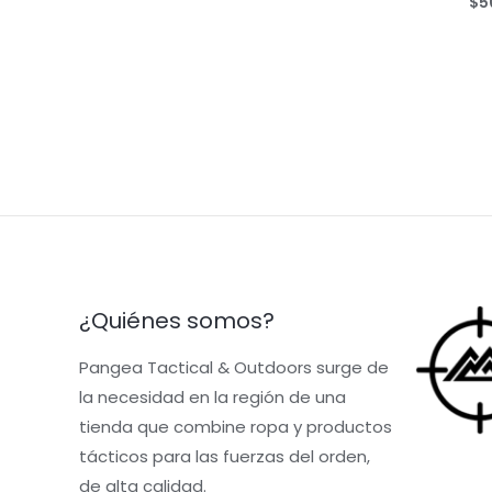
$
5
5
0
out
of
5
¿Quiénes somos?
Pangea Tactical & Outdoors surge de
la necesidad en la región de una
tienda que combine ropa y productos
tácticos para las fuerzas del orden,
de alta calidad.