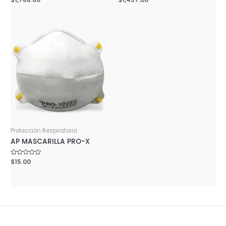
0
0
out
out
of
of
5
5
Protección Respiratoria
AP MASCARILLA PRO-X
Rated
$
15.00
0
out
of
5