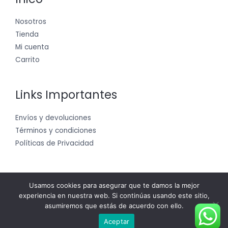
Nosotros
Tienda
Mi cuenta
Carrito
Links Importantes
Envíos y devoluciones
Términos y condiciones
Políticas de Privacidad
Usamos cookies para asegurar que te damos la mejor
experiencia en nuestra web. Si continúas usando este sitio,
Copyright © 2026 pangeatacticalandoutdoorsweb
asumiremos que estás de acuerdo con ello.
Powered by pangeatacticalandoutdoorsweb
Aceptar