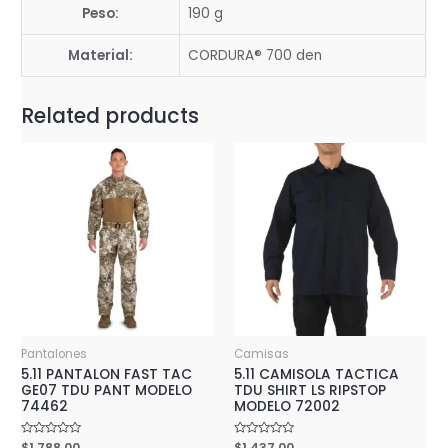
Peso:
190 g
Material:
CORDURA® 700 den
Related products
Pantalones
Camisas
5.11 PANTALON FAST TAC
5.11 CAMISOLA TACTICA
GE07 TDU PANT MODELO
TDU SHIRT LS RIPSTOP
74462
MODELO 72002
Rated
$
1,788.00
Rated
$
1,437.00