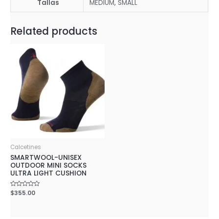
Tallas
MEDIUM, SMALL
Related products
Calcetines
SMARTWOOL-UNISEX
OUTDOOR MINI SOCKS
ULTRA LIGHT CUSHION
Rated
$
355.00
0
out
of
5