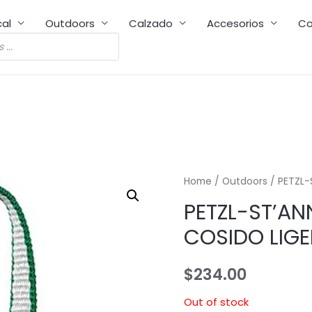
cal
Outdoors
Calzado
Accesorios
Co
Home
/
Outdoors
/ PETZL-
PETZL-ST’AN
COSIDO LIG
$
234.00
Out of stock