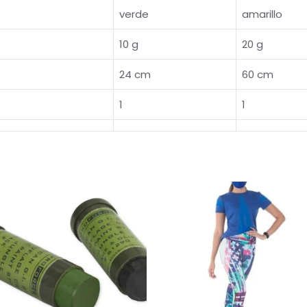
verde
amarillo
10 g
20 g
24 cm
60 cm
1
1