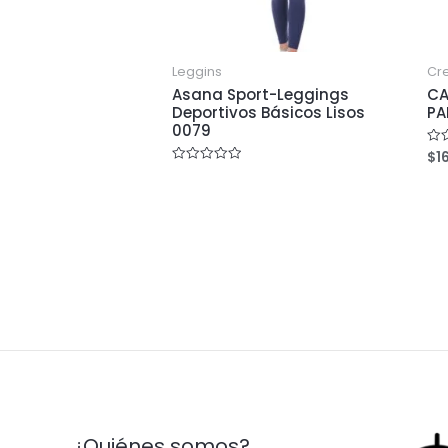
Leggins
Cre
Asana Sport-Leggings
CA
Deportivos Básicos Lisos
PA
0079
$
1
Rat
0
Rated
out
0
of
out
5
of
5
¿Quiénes somos?