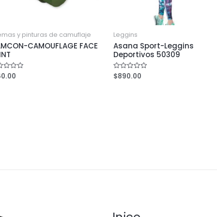
mas y pinturas de camuflaje
Leggins
MCON-CAMOUFLAGE FACE
Asana Sport-Leggins
INT
Deportivos 50309
60.00
$
890.00
ed
Rated
0
out
of
5