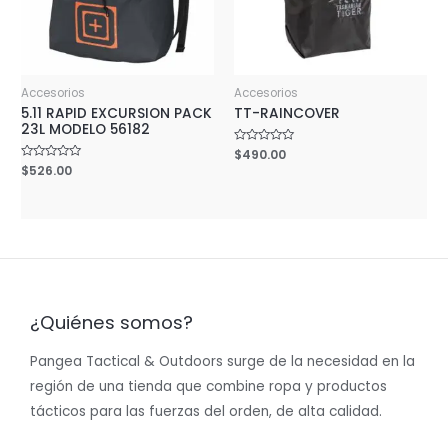
Accesorios
Accesorios
5.11 RAPID EXCURSION PACK
TT-RAINCOVER
23L MODELO 56182
Rated
$
490.00
0
Rated
$
526.00
out
0
of
out
5
of
5
¿Quiénes somos?
Pangea Tactical & Outdoors surge de la necesidad en la
región de una tienda que combine ropa y productos
tácticos para las fuerzas del orden, de alta calidad.