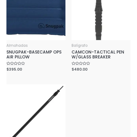
Almohadas
Bolígrafo
SNUGPAK-BASECAMP OPS
CAMCON-TACTICAL PEN
AIR PILLOW
W/GLASS BREAKER
Rated
$
395.00
Rated
$
480.00
0
0
out
out
of
of
5
5