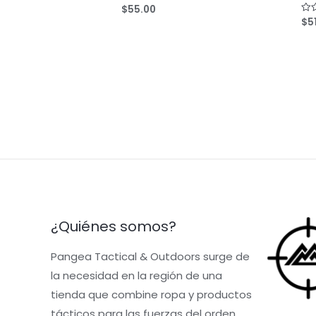
$
55.00
Rated
0
$
5
Rat
out
0
of
out
5
of
5
¿Quiénes somos?
Pangea Tactical & Outdoors surge de
la necesidad en la región de una
tienda que combine ropa y productos
tácticos para las fuerzas del orden,