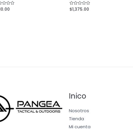
10.00
$
1,375.00
ed
Rated
0
out
of
5
Inico
Nosotros
Tienda
Mi cuenta