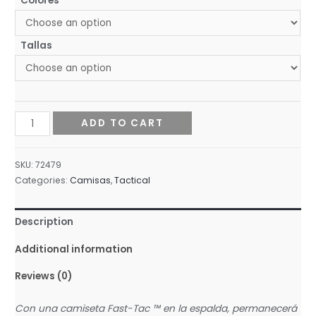
Colores
Tallas
5.11
ADD TO CART
CAMISOLA
FAST-
SKU:
72479
TAC
Categories:
Camisas
,
Tactical
LONG
SLEEVE
Description
SHIRT
MODELO
Additional information
72479
Reviews (0)
quantity
Con una camiseta Fast-Tac ™ en la espalda, permanecerá