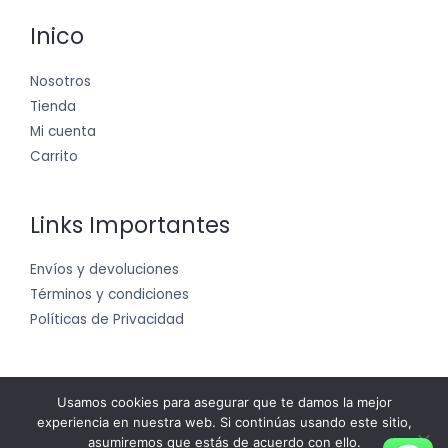
Inico
Nosotros
Tienda
Mi cuenta
Carrito
Links Importantes
Envíos y devoluciones
Términos y condiciones
Políticas de Privacidad
Usamos cookies para asegurar que te damos la mejor
experiencia en nuestra web. Si continúas usando este sitio,
Copyright © 2026 pangeatacticalandoutdoorsweb
asumiremos que estás de acuerdo con ello.