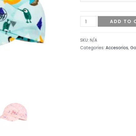
BUFF-
ADD TO 
PACK
MINI
SKU:
N/A
CAP
Categories:
Accesorios
,
Go
KIDS
quantity