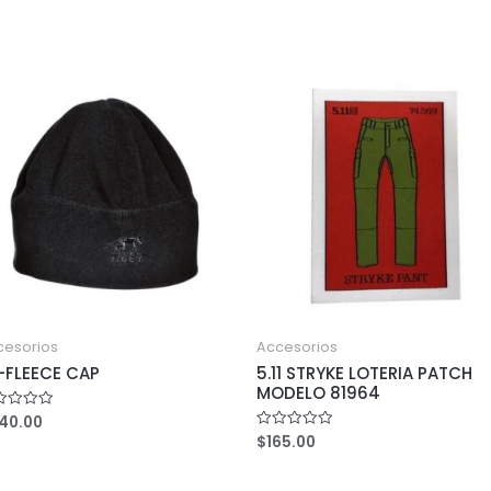
cesorios
Accesorios
-FLEECE CAP
5.11 STRYKE LOTERIA PATCH
MODELO 81964
40.00
ed
$
165.00
Rated
0
out
of