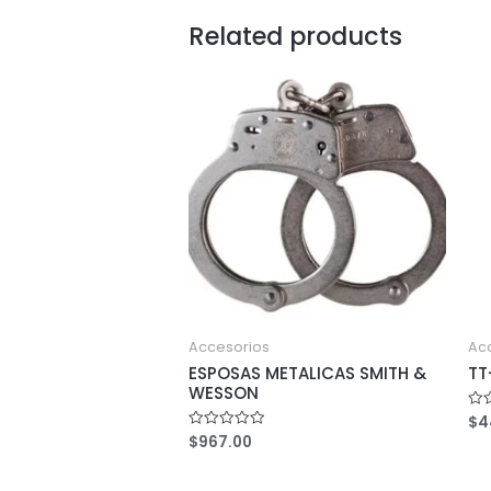
Related products
Accesorios
Ac
ESPOSAS METALICAS SMITH &
TT
WESSON
$
4
Rat
0
$
967.00
Rated
out
0
of
out
5
of