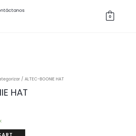
ntáctanos
0
ategorizar
/ ALTEC-BOONIE HAT
IE HAT
k
CART