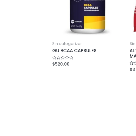
Sin categorizar
Sin
GU BCAA CAPSULES
AL
MA
$
520.00
Rated
0
$
3
Rat
out
0
of
out
5
of
5