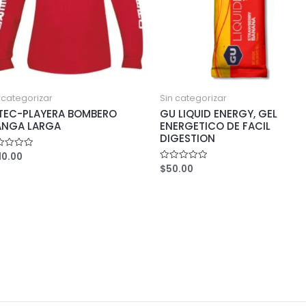
 categorizar
Sin categorizar
TEC-PLAYERA BOMBERO
GU LIQUID ENERGY, GEL
NGA LARGA
ENERGETICO DE FACIL
DIGESTION
10.00
ed
$
50.00
Rated
0
out
of
5