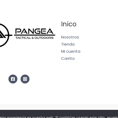
Inico
Nosotros
Tienda
Mi cuenta
Carrito
b
jor experiencia en nuestra web. Si continúas usando este sitio, asumi