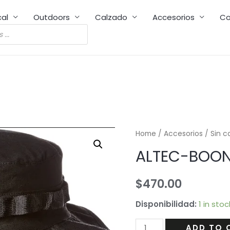
cal
Outdoors
Calzado
Accesorios
Co
Home
/
Accesorios
/
Sin c
ALTEC-BOON
$
470.00
Disponibilidad:
1 in stoc
ALTEC-
ADD TO 