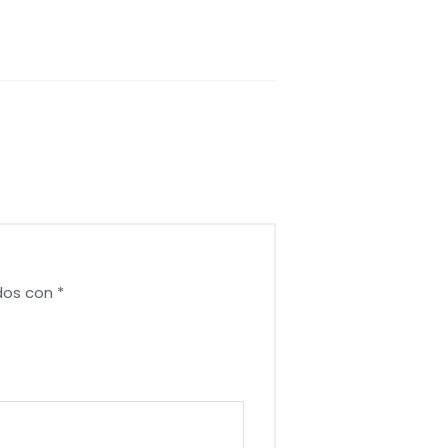
dos con
*