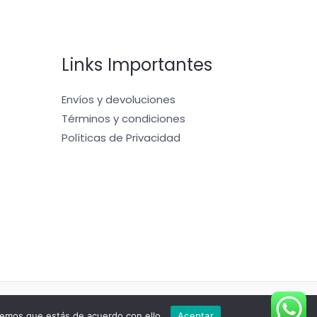
Links Importantes
Envíos y devoluciones
Términos y condiciones
Políticas de Privacidad
Powered by pangeatacticalandoutdoorsweb
remos que estás de acuerdo con ello.
Aceptar