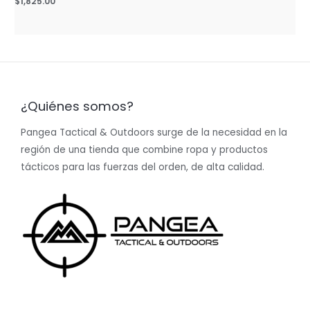
$
1,825.00
0
out
of
5
¿Quiénes somos?
Pangea Tactical & Outdoors surge de la necesidad en la
región de una tienda que combine ropa y productos
tácticos para las fuerzas del orden, de alta calidad.