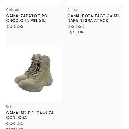
Calzado
Botas
GAMA-ZAPATO TIPO
GAMA-BOTA TÁCTICA M2
CHOCLO EN PIEL 215
NAPA NEGRA ATACK
Rated
Rated
$
1,790.00
0
0
out
out
of
of
5
5
Botas
GAMA-M2 PIEL GAMUZA
CON LONA
Rated