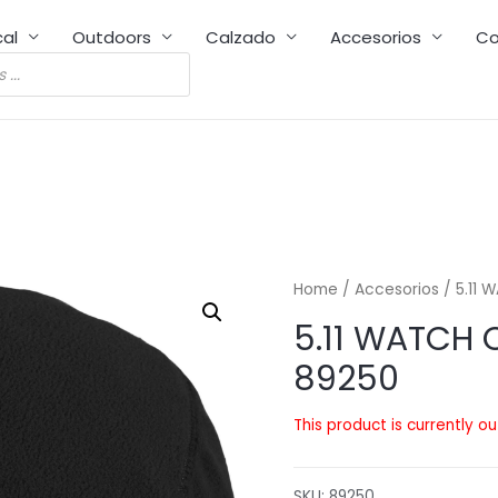
cal
Outdoors
Calzado
Accesorios
Co
Home
/
Accesorios
/ 5.11
5.11 WATCH
89250
This product is currently o
SKU:
89250