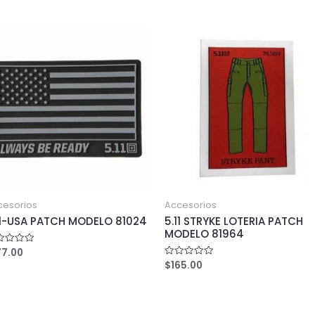
cesorios
Accesorios
11-USA PATCH MODELO 81024
5.11 STRYKE LOTERIA PATCH
MODELO 81964
77.00
ed
$
165.00
Rated
0
out
of
5