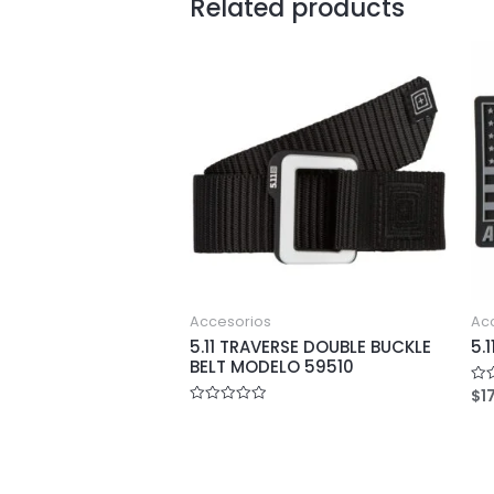
Related products
Accesorios
Ac
5.11 TRAVERSE DOUBLE BUCKLE
5.
BELT MODELO 59510
$
1
Rat
0
Rated
out
0
of
out
5
of
5