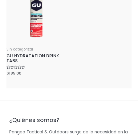
Sin categorizar
GU HYDRATATION DRINK
TABS
Rated
$
185.00
0
out
of
5
¿Quiénes somos?
Pangea Tactical & Outdoors surge de la necesidad en la