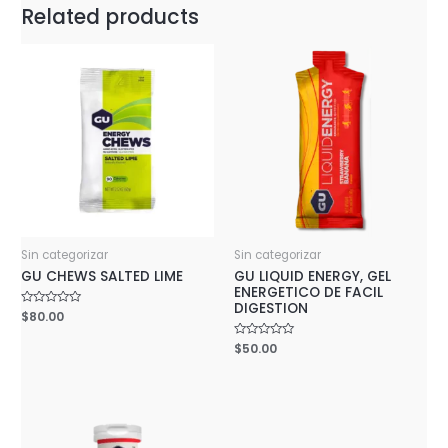
Related products
Sin categorizar
Sin categorizar
GU CHEWS SALTED LIME
GU LIQUID ENERGY, GEL
ENERGETICO DE FACIL
DIGESTION
Rated
$
80.00
0
out
Rated
$
50.00
of
0
5
out
of
5