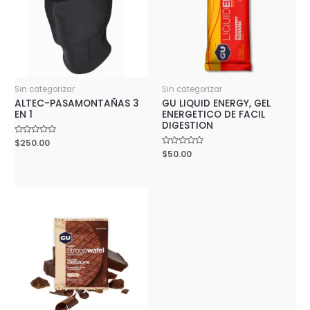
Sin categorizar
Sin categorizar
ALTEC-PASAMONTAÑAS 3
GU LIQUID ENERGY, GEL
EN 1
ENERGETICO DE FACIL
DIGESTION
Rated
$
250.00
0
Rated
$
50.00
out
0
of
out
5
of
5