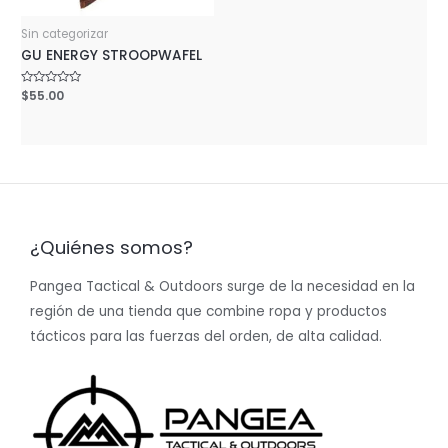
Sin categorizar
GU ENERGY STROOPWAFEL
Rated
$
55.00
0
out
of
5
¿Quiénes somos?
Pangea Tactical & Outdoors surge de la necesidad en la
región de una tienda que combine ropa y productos
tácticos para las fuerzas del orden, de alta calidad.