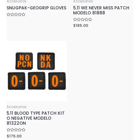
Accesorios
Accesorios
SNUGPAK-GEOGRIP GLOVES
5.11 WE NEVER MISS PATCH
MODELO 81888
Rated
0
Rated
$
185.00
out
0
of
out
5
of
5
Accesorios
5.11 BLOOD TYPE PATCH KIT
O NEGATIVE MODELO
81322ON
Rated
$
175.00
0