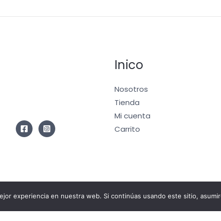
Inico
Nosotros
Tienda
Mi cuenta
Carrito
jor experiencia en nuestra web. Si continúas usando este sitio, asumi
b