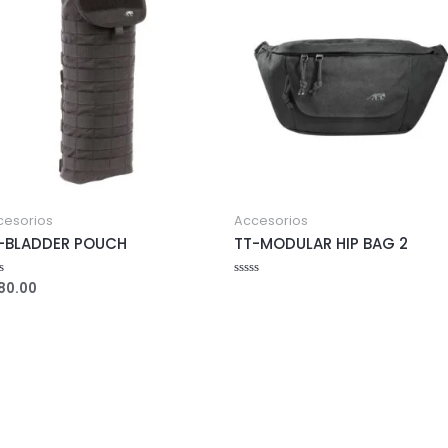
cesorios
Accesorios
-BLADDER POUCH
TT-MODULAR HIP BAG 2
80.00
ed
Rated
0
out
of
5