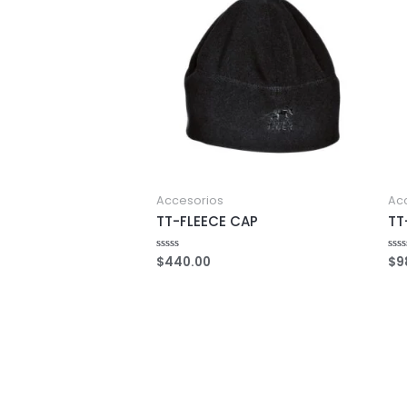
Accesorios
Ac
TT-FLEECE CAP
TT
$
440.00
$
9
Rated
Rat
0
0
out
out
of
of
5
5