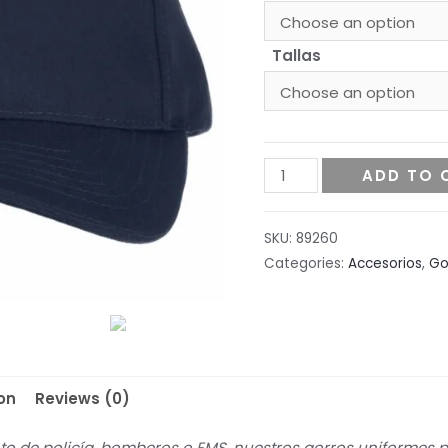
Tallas
5.11
ADD TO 
GORRA
UNIFORME
SKU:
89260
MODELO
Categories:
Accesorios
,
Go
89260
quantity
on
Reviews (0)
to de policía, bomberos o EMS, nuestros gorros uniforme