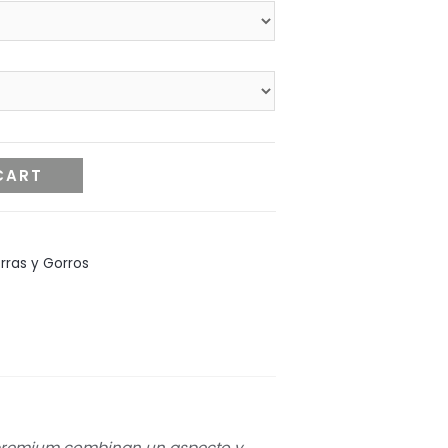
CART
rras y Gorros
s premium combinan un aspecto y