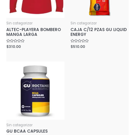
Sin categorizar
Sin categorizar
ALTEC-PLAYERA BOMBERO
CAJA C/12 PZAS GU LIQUID
MANGA LARGA
ENERGY
Rated
$
310.00
Rated
$
510.00
0
0
out
out
of
of
5
5
Sin categorizar
GU BCAA CAPSULES