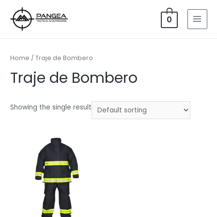
Ir
al
0
MAI
contenido
MEN
Home
/ Traje de Bombero
Traje de Bombero
Showing the single result