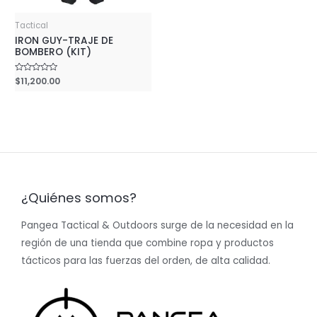
Tactical
IRON GUY-TRAJE DE
BOMBERO (KIT)
Rated
$
11,200.00
0
out
of
5
¿Quiénes somos?
Pangea Tactical & Outdoors surge de la necesidad en la
región de una tienda que combine ropa y productos
tácticos para las fuerzas del orden, de alta calidad.