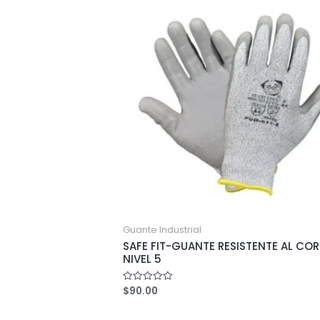
Guante Industrial
SAFE FIT-GUANTE RESISTENTE AL COR
NIVEL 5
$
90.00
Rated
0
out
of