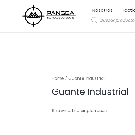
Ir
Nosotros
Tacti
al
Búsqueda
contenido
de
productos
Home
/ Guante Industrial
Guante Industrial
Showing the single result